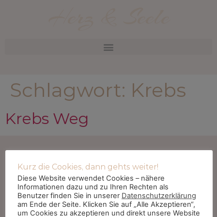
Herz & Seele
Schlagwort:
Krebs
Krebs Weg
Christine Trautner
Kurz die Cookies, dann gehts weiter!
Spirit-Mental-Coach
Diese Website verwendet Cookies – nähere
Bahnhofstr. 3 | 65396 Walluf
Informationen dazu und zu Ihren Rechten als
06723 – 6044355
Benutzer finden Sie in unserer
Datenschutzerklärung
am Ende der Seite. Klicken Sie auf „Alle Akzeptieren“,
um Cookies zu akzeptieren und direkt unsere Website
Impressum
Datenschutzerklärung