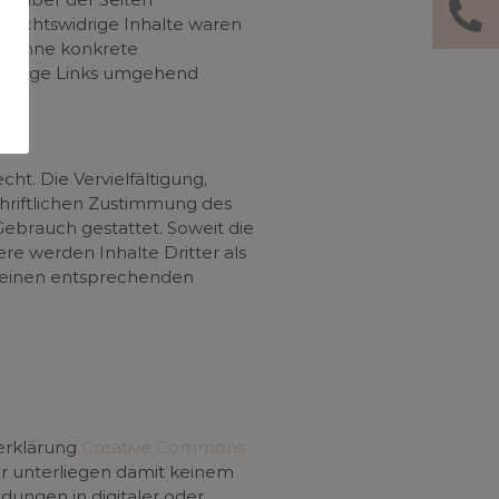
 Rechtswidrige Inhalte waren
ch ohne konkrete
rartige Links umgehend
t. Die Vervielfältigung,
hriftlichen Zustimmung des
Gebrauch gestattet. Soweit die
re werden Inhalte Dritter als
m einen entsprechenden
serklärung
Creative Commons
er unterliegen damit keinem
ungen in digitaler oder