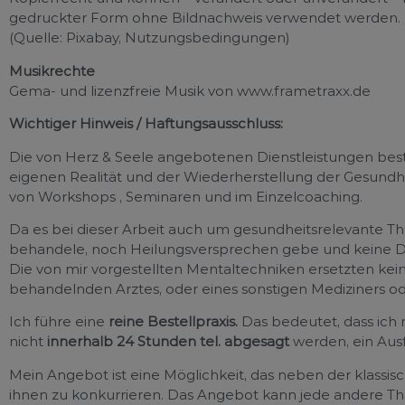
gedruckter Form ohne Bildnachweis verwendet werden.
(Quelle: Pixabay, Nutzungsbedingungen)
Musikrechte
Gema- und lizenzfreie Musik von www.frametraxx.de
Wichtiger Hinweis / Haftungsausschluss:
Die von Herz & Seele angebotenen Dienstleistungen be
eigenen Realität und der Wiederherstellung der Gesundh
von Workshops , Seminaren und im Einzelcoaching.
Da es bei dieser Arbeit auch um gesundheitsrelevante Th
behandele, noch Heilungsversprechen gebe und keine Di
Die von mir vorgestellten Mentaltechniken ersetzten kein
behandelnden Arztes, oder eines sonstigen Mediziners od
Ich führe eine
reine Bestellpraxis.
Das bedeutet, dass ich
nicht
innerhalb 24 Stunden tel. abgesagt
werden, ein Ausf
Mein Angebot ist eine Möglichkeit, das neben der klass
ihnen zu konkurrieren. Das Angebot kann jede andere The