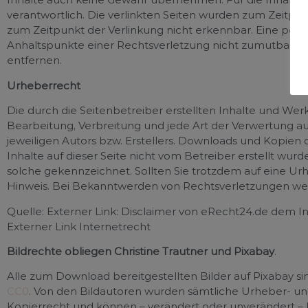
verantwortlich. Die verlinkten Seiten wurden zum Zeitpu
zum Zeitpunkt der Verlinkung nicht erkennbar. Eine perma
Anhaltspunkte einer Rechtsverletzung nicht zumutbar. 
entfernen.
Urheberrecht
Die durch die Seitenbetreiber erstellten Inhalte und Wer
Bearbeitung, Verbreitung und jede Art der Verwertung a
jeweiligen Autors bzw. Erstellers. Downloads und Kopien d
Inhalte auf dieser Seite nicht vom Betreiber erstellt wu
solche gekennzeichnet. Sollten Sie trotzdem auf eine 
Hinweis. Bei Bekanntwerden von Rechtsverletzungen wer
Quelle: Externer Link: Disclaimer von eRecht24.de dem I
Externer Link Internetrecht
Bildrechte obliegen Christine Trautner und Pixabay
.
Alle zum Download bereitgestellten Bilder auf Pixabay s
CC0
. Von den Bildautoren wurden sämtliche Urheber- un
Kopierrecht und können – verändert oder unverändert – 