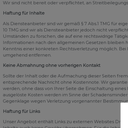
Wir sind nicht bereit oder verpflichtet, an Streitbeilegu
Haftung für Inhalte
Als Diensteanbieter sind wir gemäß § 7 Abs.1 TMG für eig
10 TMG sind wir als Diensteanbieter jedoch nicht verpfl
Umständen zu forschen, die auf eine rechtswidrige Tätig
Informationen nach den allgemeinen Gesetzen bleiben hi
Kenntnis einer konkreten Rechtsverletzung möglich. Be
umgehend entfernen.
Keine Abmahnung ohne vorherigen Kontakt
Sollte der Inhalt oder die Aufmachung dieser Seiten fre
entsprechende Nachricht ohne Kostennote. Wir garantiere
werden, ohne dass von Ihrer Seite die Einschaltung eine
ausgelöste Kosten werden im Sinne der Schadensminderu
Gegenklage wegen Verletzung vorgenannter Bestimmung
Haftung für Links
Unser Angebot enthält Links zu externen Websites Dritter
Inhalte auch keine Gewähr übernehmen. Für die Inhalte der