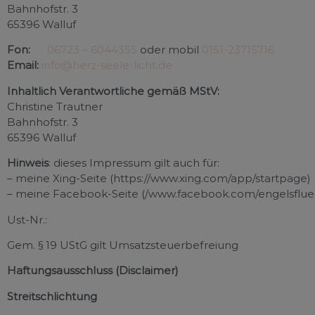
Bahnhofstr. 3
65396 Walluf
Fon:
06723 – 6044355
oder mobil
0151-23715716
Email:
info@herz-seele-licht.de
Inhaltlich Verantwortliche gemäß MStV:
Christine Trautner
Bahnhofstr. 3
65396 Walluf
Hinweis
: dieses Impressum gilt auch für:
– meine Xing-Seite (https://www.xing.com/app/startpage)
– meine Facebook-Seite (/www.facebook.com/engelsflue
Ust-Nr.:
Gem. § 19 UStG gilt Umsatzsteuerbefreiung
Haftungsausschluss (Disclaimer)
Streitschlichtung