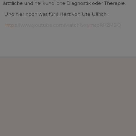
ärztliche und heilkundliche Diagnostik oder Therapie.
Und hier noch was für ´s Herz von Ute Ullrich:
https://www.youtube.com/watch?v=ymspRP2M5iQ