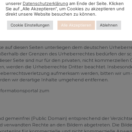
unserer
Datenschutzerklärung
am Ende der Seite. Klicken
nkt der Verlinkung auf mögliche Rechtsverstöße überprüft.
Sie auf „Alle Akzeptieren“, um Cookies zu akzeptieren und
nente inhaltliche Kontrolle der verlinkten Seiten ist jedo
direkt unsere Website besuchen zu können.
Bei Bekanntwerden von Rechtsverletzungen werden wir de
Cookie Einstellungen
Alle Akzeptieren
Ablehnen
ke auf diesen Seiten unterliegen dem deutschen Urheberrech
ußerhalb der Grenzen des Urheberrechtes bedürfen der sc
ieser Seite sind nur für den privaten, nicht kommerziellen 
rden, werden die Urheberrechte Dritter beachtet. Insbesonde
Urheberrechtsverletzung aufmerksam werden, bitten wir u
den wir derartige Inhalte umgehend entfernen.
nformationsportal zum
ind gemeinfrei (Public Domain) entsprechend der Verzicht
d verwandten Rechte an den Bildern abgetreten. Die Bild
kostenlos für kommerzielle und nicht kommerzielle Anwend