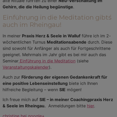
alte Rituale führten zu einer
Neu-Verschaltung im
Gehirn, die die Heilung begünstige
.
Einführung in die Meditation gibt´s
auch im Rheingau!
In meiner
Praxis Herz & Seele in Walluf
führe ich im 2-
wöchentlichen Turnus
Meditationsabende
durch. Diese
sind sowohl für Anfänger als auch für Fortgeschrittene
geeignet. Mehrmals im Jahr gibt es bei mir auch das
Seminar
Einführung in die Meditation
(siehe
Veranstaltungskalender
).
Auch zur
Förderung der eigenen Gedankenkraft für
eine positive Lebenseinstellung
biete ich Ihnen
hilfreiche Begleitung – wenn
SIE
mögen!
Ich freue mich auf
SIE – in meiner Coachingpraxis Herz
& Seele im Rheingau.
Anmeldungen bitte
hier
.
christine bei google+