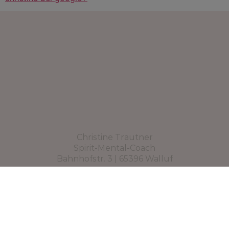
Christine Trautner
Spirit-Mental-Coach
Bahnhofstr. 3 | 65396 Walluf
06723 – 6044355
Impressum
Datenschutzerklärung