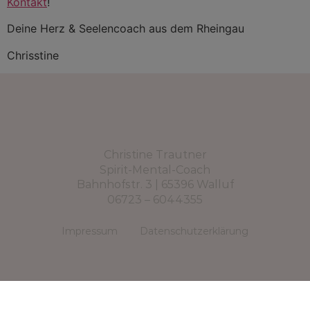
Kontakt
!
Deine Herz & Seelencoach aus dem Rheingau
Chrisstine
Christine Trautner
Spirit-Mental-Coach
Bahnhofstr. 3 | 65396 Walluf
06723 – 6044355
Impressum
Datenschutzerklärung