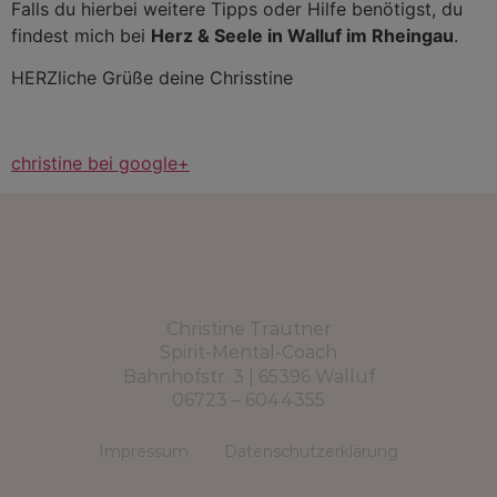
Falls du hierbei weitere Tipps oder Hilfe benötigst, du
findest mich bei
Herz & Seele in Walluf im Rheingau
.
HERZliche Grüße deine Chrisstine
christine bei google+
Christine Trautner
Spirit-Mental-Coach
Bahnhofstr. 3 | 65396 Walluf
06723 – 6044355
Impressum
Datenschutzerklärung